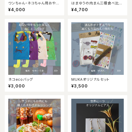
ワンちゃん・ネコちゃん用おやつ
はまゆうの肉まん三種食べ比べ
セット
セット
¥4,000
¥4,700
ネコecoバッグ
MUKAオリジナルセット
¥3,000
¥3,500